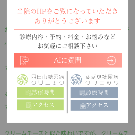
当院のHPをご覧になっていただき
ありがとうございます
お皿の左手前は、今月の糖クリごはんの「カラフ
診療内容・予約・料金・お悩みなど
ルピクルス」です！
お気軽にご相談下さい
（・・・レシピのアップが遅くなっておりまし
AIに質問
て、すみません
）
診療時間
診療時間
その奥の白いものは、クリームチーズ！！・・・
アクセス
アクセス
ではなく、水切りのヨーグルトです。
クリームチーズと似た味わいですが、クリームチ