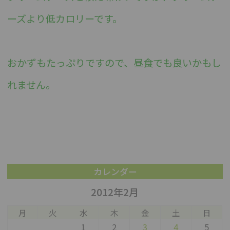
ーズより低カロリーです。
おかずもたっぷりですので、昼食でも良いかもし
れません。
カレンダー
2012年2月
月
火
水
木
金
土
日
1
2
3
4
5