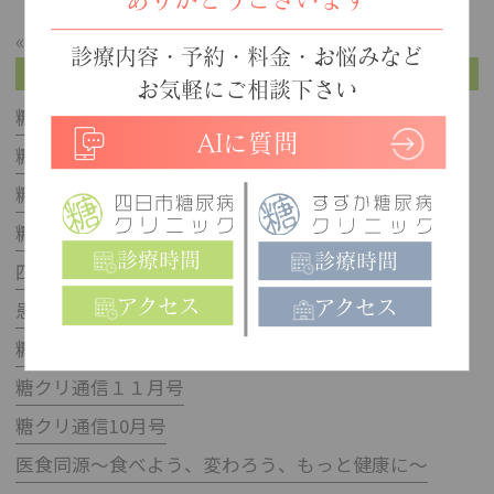
« 12月
4月 »
診療内容・予約・料金・お悩みなど
最新記事
お気軽にご相談下さい
糖クリ通信7月号
AIに質問
糖クリ通信5月号
糖クリ通信3月号
糖クリ通信1月号
診療時間
診療時間
四日市院の移転
アクセス
患者様へお知らせ
アクセス
糖クリ通信12月号
糖クリ通信１１月号
糖クリ通信10月号
医食同源～食べよう、変わろう、もっと健康に～