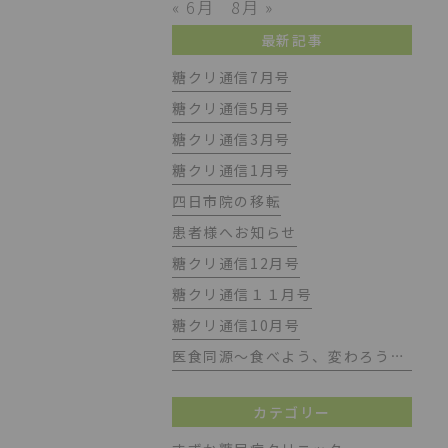
« 6月
8月 »
最新記事
糖クリ通信7月号
糖クリ通信5月号
糖クリ通信3月号
糖クリ通信1月号
四日市院の移転
患者様へお知らせ
糖クリ通信12月号
糖クリ通信１１月号
糖クリ通信10月号
医食同源～食べよう、変わろう、もっと健康に～
カテゴリー