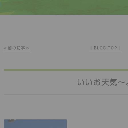
« 前の記事へ
│BLOG TOP│
いいお天気～