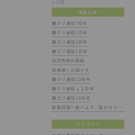
« 7月
最新記事
糖クリ通信7月号
糖クリ通信5月号
糖クリ通信3月号
糖クリ通信1月号
四日市院の移転
患者様へお知らせ
糖クリ通信12月号
糖クリ通信１１月号
糖クリ通信10月号
医食同源～食べよう、変わろう、もっと健康に～
カテゴリー