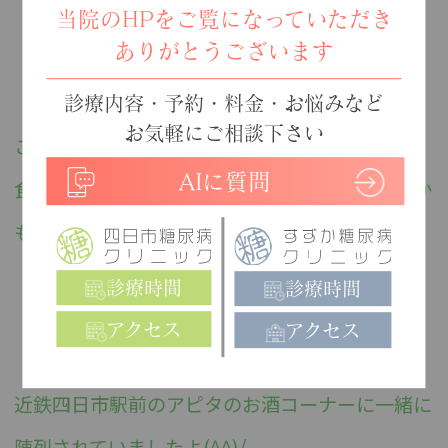
当院のHPをご覧になっていただき
ありがとうございます
診療内容・予約・料金・お悩みなど
お気軽にご相談下さい
このお水はなぜか
水溶性食物繊維入り
ですので、
AIに質問
食事と一緒に摂れば食後高血糖にも効果があるか
もしれないですね。
診療時間
診療時間
アクセス
アクセス
近鉄四日市駅前のアピタのお酒コーナーに一緒に
陳列されていましたよ(^^)/