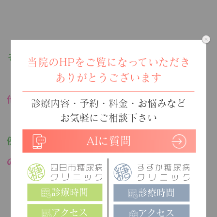
そうです。
当院のHPをご覧になっていただき
ありがとうございます
他の野菜でしっかり補えば大丈夫です！
診療内容・予約・料金・お悩みなど
お気軽にご相談下さい
例えば、
ほうれん草１束
は
じゃが芋中1個
の
2倍
AIに質問
のビタミンC
です！
診療時間
診療時間
アクセス
アクセス