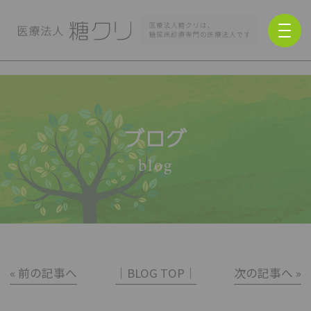
ブログ
blog
« 前の記事へ
│BLOG TOP│
次の記事へ »